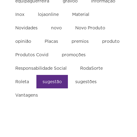
equipaguerreira
gravoo
informação
Inox
lojaonline
Material
Novidades
novo
Novo Produto
opinião
Placas
premios
produto
Produtos Covid
promoções
Responsabilidade Social
RodaSorte
Roleta
sugestão
sugestões
Vantagens