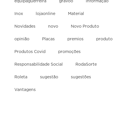
equipaguerreira
gravoo
informação
Inox
lojaonline
Material
Novidades
novo
Novo Produto
opinião
Placas
premios
produto
Produtos Covid
promoções
Responsabilidade Social
RodaSorte
Roleta
sugestão
sugestões
Vantagens