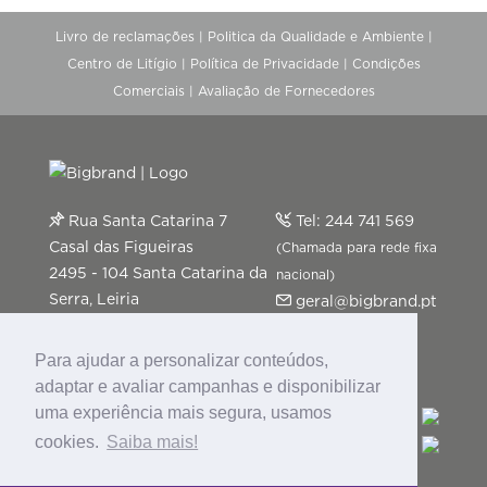
Livro de reclamações
|
Politica da Qualidade e Ambiente
|
Centro de Litígio
|
Política de Privacidade
|
Condições
Comerciais
|
Avaliação de Fornecedores
Rua Santa Catarina 7
Tel:
244 741 569
Casal das Figueiras
(Chamada para rede fixa
2495 - 104 Santa Catarina da
nacional)
Serra, Leiria
geral@bigbrand.pt
Segunda a Sexta-feira: 9h-13h
| 14h-18h
Para ajudar a personalizar conteúdos,
adaptar e avaliar campanhas e disponibilizar
uma experiência mais segura, usamos
cookies.
Saiba mais!