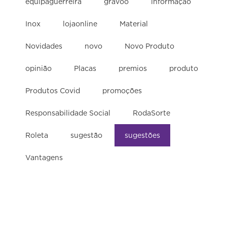
equipaguerreira
gravoo
informação
Inox
lojaonline
Material
Novidades
novo
Novo Produto
opinião
Placas
premios
produto
Produtos Covid
promoções
Responsabilidade Social
RodaSorte
Roleta
sugestão
sugestões
Vantagens