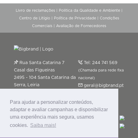
Livro de reclamações
|
Politica da Qualidade e Ambiente
|
Centro de Litígio
|
Política de Privacidade
|
Condições
Comerciais
|
Avaliação de Fornecedores
Rua Santa Catarina 7
Tel:
244 741 569
Casal das Figueiras
(Chamada para rede fixa
2495 - 104 Santa Catarina da
nacional)
Serra, Leiria
geral@bigbrand.pt
Segunda a Sexta-feira: 9h-13h
| 14h-18h
Para ajudar a personalizar conteúdos,
adaptar e avaliar campanhas e disponibilizar
uma experiência mais segura, usamos
cookies.
Saiba mais!