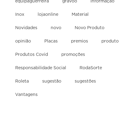
equipaguerreira
gravoo
informação
Inox
lojaonline
Material
Novidades
novo
Novo Produto
opinião
Placas
premios
produto
Produtos Covid
promoções
Responsabilidade Social
RodaSorte
Roleta
sugestão
sugestões
Vantagens