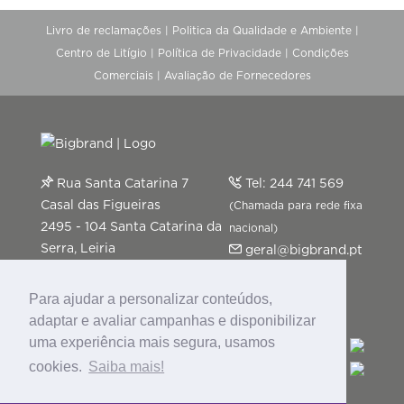
Livro de reclamações
|
Politica da Qualidade e Ambiente
|
Centro de Litígio
|
Política de Privacidade
|
Condições
Comerciais
|
Avaliação de Fornecedores
Rua Santa Catarina 7
Tel:
244 741 569
Casal das Figueiras
(Chamada para rede fixa
2495 - 104 Santa Catarina da
nacional)
Serra, Leiria
geral@bigbrand.pt
Segunda a Sexta-feira: 9h-13h
| 14h-18h
Para ajudar a personalizar conteúdos,
adaptar e avaliar campanhas e disponibilizar
uma experiência mais segura, usamos
cookies.
Saiba mais!